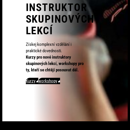
INSTRUKTOR
SKUPINOVÝCH
LEKCÍ
Získej komplexní vzdělání i
praktické dovednosti.
Kurzy pro nové instruktory
skupinových lekcí, workshopy pro
ty, kteří se chtějí posouvat dál.
Kurzy
workshopy