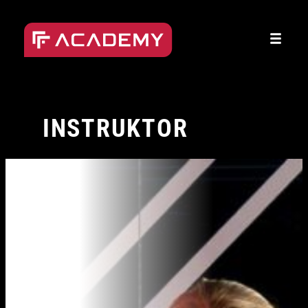
Přeskočit
na
obsah
INSTRUKTOR