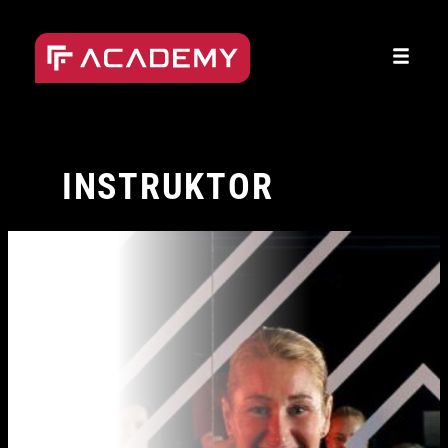
Přeskočit
na
obsah
INSTRUKTOR