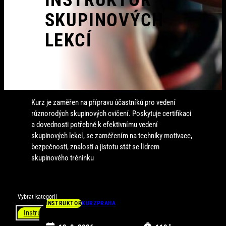
INSTRUKTOR
SKUPINOVÝCH
LEKCÍ
Kurz je zaměřen na přípravu účastníků pro vedení
různorodých skupinových cvičení. Poskytuje certifikaci
a dovednosti potřebné k efektivnímu vedení
skupinových lekcí, se zaměřením na techniky motivace,
bezpečnosti, znalosti a jistotu stát se lídrem
skupinového tréninku
Vybrat kategorii
INSTRUKTOR
KURZ
PRAHA
Instruktor
Osobní trenér
Veřejnost