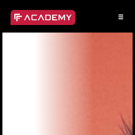
Přeskočit
na
obsah