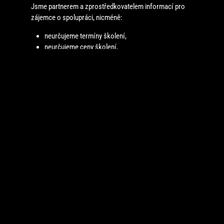
Jsme partnerem a zprostředkovatelem informací pro
zájemce o spolupráci, nicméně:
neurčujeme termíny školení,
neurčujeme ceny školení,
nestanovujeme podmínky certifikace,
nerozhodujeme o udělení či neudělení licence.
Veškeré podmínky školení, certifikace a licencování
stanovuje společnost Les Mills.
Aktuální informace o školeních, podmínkách certifikace
a volných termínech vždy zveřejňuje organizátor
školení.
SPOLUPRÁCE S FORM
FACTORY
Získání Les Mills certifikace automaticky nezaručuje