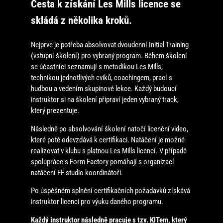
Cesta k získání Les Mills licence se
skládá z několika kroků.
Nejprve je potřeba absolvovat dvoudenní Initial Training
(vstupní školení) pro vybraný program. Během školení
se účastníci seznamují s metodikou Les Mills,
technikou jednotlivých cviků, coachingem, prací s
hudbou a vedením skupinové lekce. Každý budoucí
instruktor si na školení připraví jeden vybraný track,
který prezentuje.
Následně po absolvování školení natočí licenční video,
které poté odevzdává k certifikaci. Natáčení je možné
realizovat v klubu s platnou Les Mills licencí. V případě
spolupráce s Form Factory pomáhají s organizací
natáčení FF studio koordinátoři.
Po úspěšném splnění certifikačních požadavků získává
instruktor licenci pro výuku daného programu.
Každý instruktor následně pracuje s tzv. KITem, který