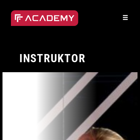
Přeskočit
na
obsah
INSTRUKTOR