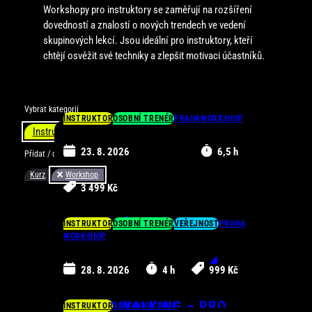
Workshopy pro instruktory se zaměřují na rozšíření
dovedností a znalostí o nových trendech ve vedení
skupinových lekcí. Jsou ideální pro instruktory, kteří
chtějí osvěžit své techniky a zlepšit motivaci účastníků.
Vybrat kategorii
INSTRUKTOR
OSOBNÍ TRENÉR
PRAHA
WORKSHOP
Instruktor
Osobní trenér
Veřejnost
23. 8. 2026
6,5 h
Přidat / odebrat filtr
Kurz
Workshop
Brno
Online
Ostrava
Praha
3 499 Kč
GRAVIDJÓGA PRO
INSTRUKTOR
OSOBNÍ TRENÉR
VEŘEJNOST
PRAHA
WORKSHOP
INSTRUKTORY
SKUPINOVÝCH LEKCÍ
28. 8. 2026
4 h
999 Kč
NORDIC WALKING – PRO
INSTRUKTOR
BRNO
WORKSHOP