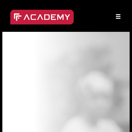
Přeskočit
na
obsah