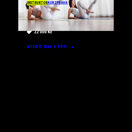
INSTRUKTOR
KURZ
PRAHA
12. 9. 2026
110 h
22 000 Kč
KURZ PILATES
ffacademy_cz
FF Academy
ffacademy_cz
Kontakt
Ochrana osobních údajů