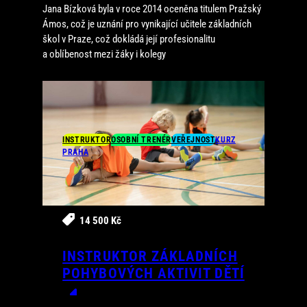
Jana Bízková byla v roce 2014 oceněna titulem Pražský
Ámos, což je uznání pro vynikající učitele základních
škol v Praze, což dokládá její profesionalitu
a oblíbenost mezi žáky i kolegy
INSTRUKTOR
OSOBNÍ TRENÉR
VEŘEJNOST
KURZ
PRAHA
3. 10. 2026
64 h.
14 500 Kč
INSTRUKTOR ZÁKLADNÍCH
POHYBOVÝCH AKTIVIT DĚTÍ