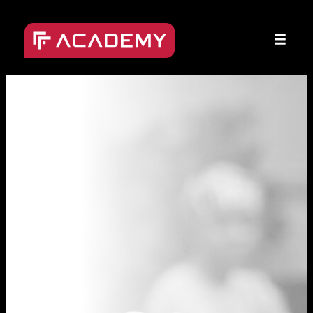
Přeskočit
na
obsah