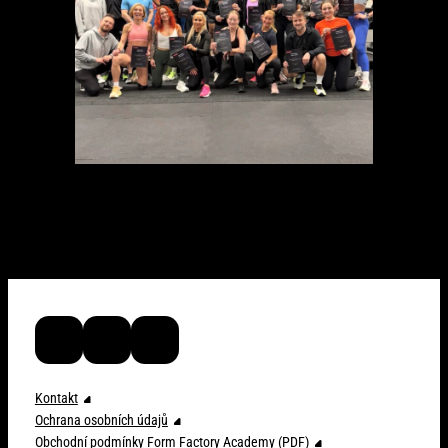
ffacademy_cz
FF Academy
ffacademy_cz
Kontakt
Ochrana osobních údajů
Obchodní podmínky Form Factory Academy (PDF)