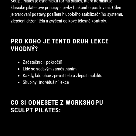
Sculpt Pilates je dynamická forma pilates, která kombinuje
klasické pilatesové principy s prvky funkčního posilování. Cílem
je tvarování postavy, posílení hlubokého stabilizačního systému,
zlepšení držení těla a zvýšení celkové tělesné kontroly.
PRO KOHO JE TENTO DRUH LEKCE
VHODNÝ?
Začátečníci i pokročilí
Lidé se sedavým zaměstnáním
Každý, kdo chce zpevnit tělo a zlepšit mobilitu
Skupiny i individuální lekce
CO SI ODNESETE Z WORKSHOPU
SCULPT PILATES:
Pochopení principů core aktivace
– kdy, jak a proč zapojit
hluboké svaly.