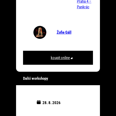
Praha 4 –
Pankrác
Žofie Gáll
koupit online
Další workshopy
28. 8. 2026