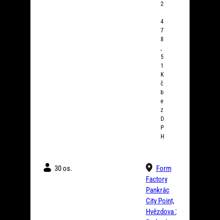
2
(6,5
h)
4
7
8
,
5
1
K
č
b
e
z
D
P
H
30 os.
Form
Factory
Pankrác
City Point,
Hvězdova 2a,