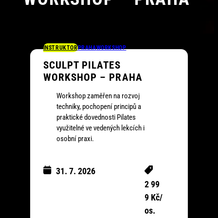
INSTRUKTOR
PRAHA
WORKSHOP
SCULPT PILATES
WORKSHOP – PRAHA
Workshop zaměřen na rozvoj
techniky, pochopení principů a
praktické dovednosti Pilates
využitelné ve vedených lekcích i
osobní praxi.
31. 7. 2026
8:3
2 99
0-
9 Kč/
15:
os.
00