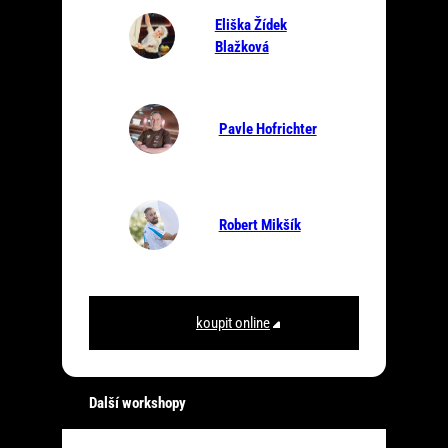
Eliška Žídek
Blažková
Pavle Hofrichter
Robert Mikšík
koupit online
Další workshopy