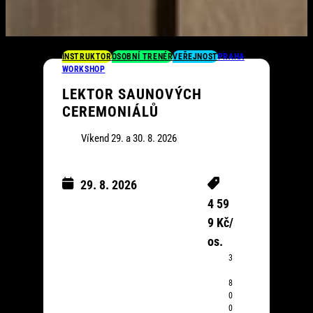
INSTRUKTOR
OSOBNÍ TRENÉR
VEŘEJNOST
PRAHA
WORKSHOP
LEKTOR SAUNOVÝCH
CEREMONIÁLŮ
Víkend 29. a 30. 8. 2026
29. 8. 2026
9:3
4 59
0-
9 Kč/
19:
os.
00
3
(19
h)
8
0
0