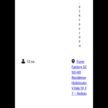
,
8
3
K
č
b
e
z
D
P
H
12 os.
Form
Factory SO-HO
SO-HO
Rezidence
Holešovice
V Háji 10, Praha
7 – Holešovice