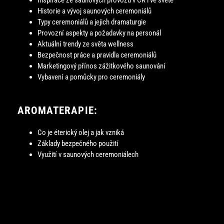
Inspirace ze saunových provozů v ČR i ve světě
Historie a vývoj saunových ceremoniálů
Typy ceremoniálů a jejich dramaturgie
Provozní aspekty a požadavky na personál
Aktuální trendy ze světa wellness
Bezpečnost práce a pravidla ceremoniálů
Marketingový přínos zážitkového saunování
Vybavení a pomůcky pro ceremoniály
AROMATERAPIE:
Co je éterický olej a jak vzniká
Základy bezpečného použití
Využití v saunových ceremoniálech
DALŠÍ TÉMATA (ZÁKLADNÍ PŘEHLED):
Muzikorelaxace
Peelingové procedury