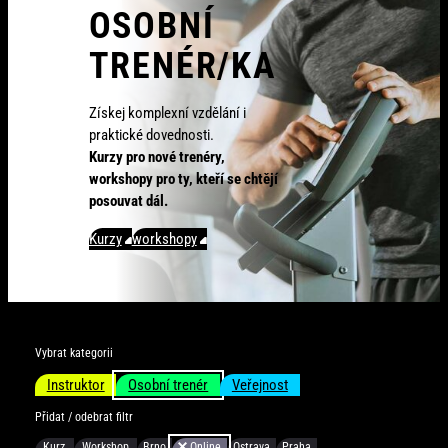
OSOBNÍ
TRENÉR/KA
Získej komplexní vzdělání i
praktické dovednosti.
Kurzy pro nové trenéry,
workshopy pro ty, kteří se chtějí
posouvat dál.
Kurzy
workshopy
Vybrat kategorii
Instruktor
Osobní trenér
Veřejnost
Přidat / odebrat filtr
Kurz
Workshop
Brno
Online
Ostrava
Praha