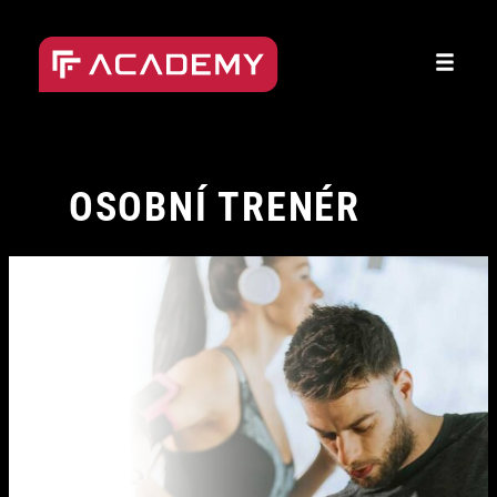
Přeskočit
na
obsah
OSOBNÍ TRENÉR