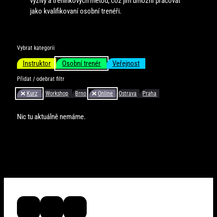
výživy a tréninkových metod, což jim umožní pracovat
jako kvalifikovaní osobní trenéři.
Vybrat kategorii
Instruktor
Osobní trenér
Veřejnost
Přidat / odebrat filtr
Kurz
Workshop
Brno
Online
Ostrava
Praha
Nic tu aktuálně nemáme.
ffacademy_cz
FF Academy
ffacademy_cz