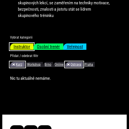
skupinových lekcí, se zaměřením na techniky motivace,
bezpečnosti, znalosti a jistotu stát se lídrem
skupinového tréninku
Vybrat kategorii
Instruktor
Osobní trenér
Veřejnost
Přidat / odebrat filtr
Kurz
Workshop
Brno
Online
Ostrava
Praha
Nic tu aktuálně nemáme.