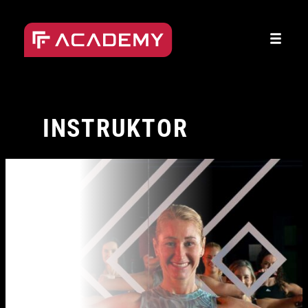
Přeskočit
na
obsah
INSTRUKTOR